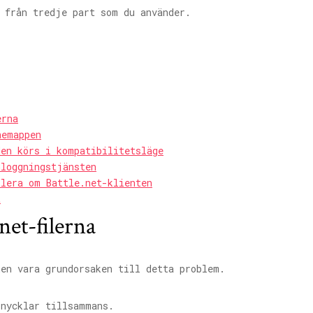
s från tredje part som du använder.
erna
hemappen
den körs i kompatibilitetsläge
nloggningstjänsten
llera om Battle.net-klienten
t
net-filerna
ken vara grundorsaken till detta problem.
nycklar tillsammans.