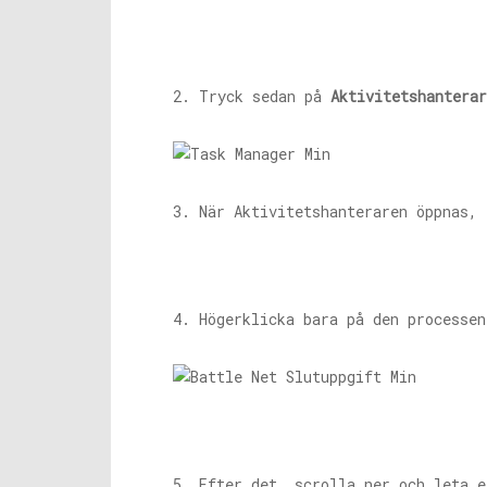
2. Tryck sedan på
Aktivitetshanterar
3. När Aktivitetshanteraren öppnas,
4. Högerklicka bara på den processe
5. Efter det, scrolla ner och leta 