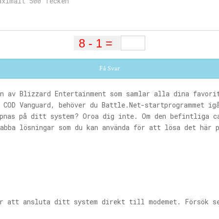
Få Svar
n av Blizzard Entertainment som samlar alla dina favori
a COD Vanguard, behöver du
Battle.Net-startprogrammet
igå
pnas på ditt system? Oroa dig inte. Om den befintliga ca
nabba lösningar som du kan använda för att lösa det här 
ör att ansluta ditt system direkt till modemet. Försök 