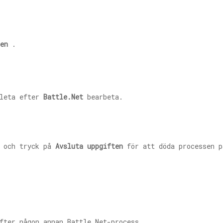
en
.
 leta efter
Battle.Net
bearbeta.
n och tryck på
Avsluta uppgiften
för att döda processen p
efter någon annan
Battle.Net-process
.