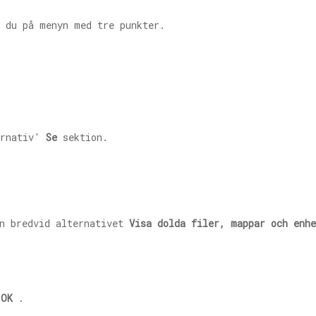
r du på menyn med tre punkter.
ernativ'
Se
sektion.
en bredvid alternativet
Visa dolda filer, mappar och enhe
h
OK
.