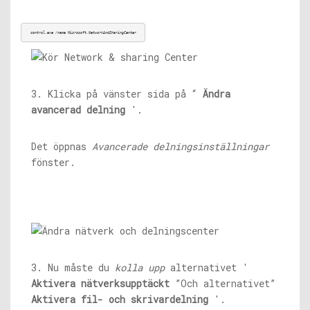
control.exe
 /name Microsoft.NetworkAndSharingCenter
3. Klicka på vänster sida på “
Ändra
avancerad delning
'.
Det öppnas
Avancerade delningsinställningar
fönster.
3. Nu måste du
kolla upp
alternativet '
Aktivera nätverksupptäckt
”Och alternativet”
Aktivera fil- och skrivardelning
'.