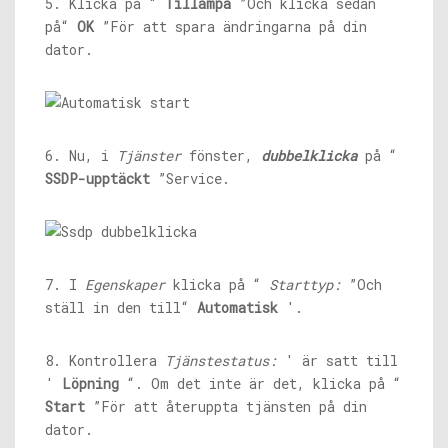
5. Klicka på “
Tillämpa
”Och klicka sedan
på“
OK
”För att spara ändringarna på din
dator.
6. Nu, i
Tjänster
fönster,
dubbelklicka
på “
SSDP-upptäckt
”Service.
7. I
Egenskaper
klicka på “
Starttyp:
”Och
ställ in den till“
Automatisk
'.
8. Kontrollera
Tjänstestatus:
' är satt till
'
Löpning
“. Om det inte är det, klicka på “
Start
”För att återuppta tjänsten på din
dator.