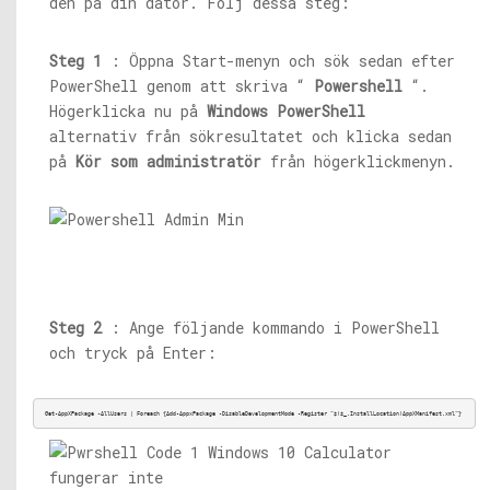
den på din dator. Följ dessa steg:
Steg 1
: Öppna Start-menyn och sök sedan efter
PowerShell genom att skriva “
Powershell
“.
Högerklicka nu på
Windows PowerShell
alternativ från sökresultatet och klicka sedan
på
Kör som administratör
från högerklickmenyn.
Steg 2
: Ange följande kommando i PowerShell
och tryck på Enter:
Get-AppXPackage -AllUsers | Foreach {Add-AppxPackage -DisableDevelopmentMode -Register “$($_.InstallLocation)
AppXManifest.xml
”} 